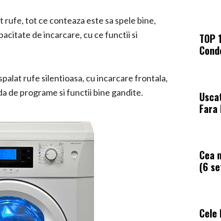
t rufe, tot ce conteaza este sa spele bine,
pacitate de incarcare, cu ce functii si
TOP 1
Cond
palat rufe silentioasa, cu incarcare frontala,
da de programe si functii bine gandite.
Usca
Fara
Cea m
(6 se
Cele 