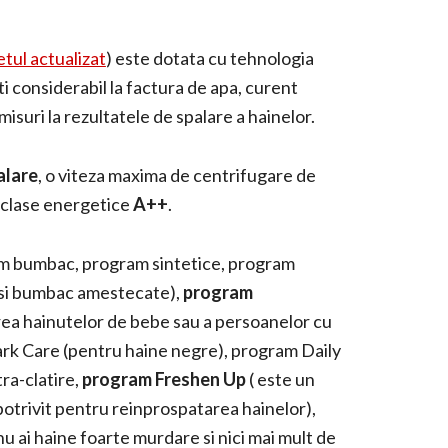
etul actualizat
) este dotata cu tehnologia
 considerabil la factura de apa, curent
isuri la rezultatele de spalare a hainelor.
alare
, o viteza maxima de centrifugare de
e clase energetice
A++
.
am bumbac, program sintetice, program
 si bumbac amestecate),
program
area hainutelor de bebe sau a persoanelor cu
Dark Care (pentru haine negre), program Daily
ra-clatire,
program Freshen Up
( este un
potrivit pentru reinprospatarea hainelor),
u ai haine foarte murdare si nici mai mult de