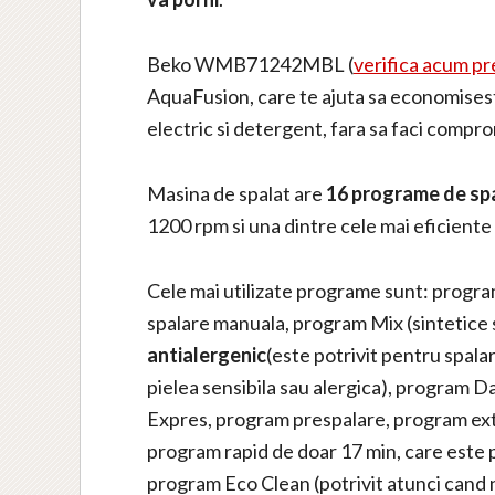
Beko WMB71242MBL (
verifica acum pr
AquaFusion, care te ajuta sa economisesti
electric si detergent, fara sa faci comprom
Masina de spalat are
16 programe de sp
1200 rpm si
una dintre cele mai eficient
Cele mai utilizate programe sunt: progr
spalare manuala, program Mix (sintetice
antialergenic
(este potrivit pentru spal
pielea sensibila sau alergica), program 
Expres, program prespalare, program ext
program rapid de doar 17 min, care este 
program Eco Clean (potrivit atunci cand n