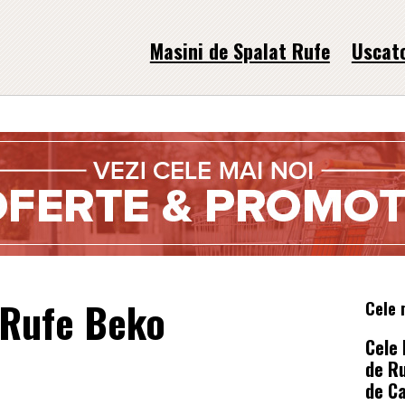
Masini de Spalat Rufe
Uscat
 Rufe Beko
Cele m
Cele
de R
de C