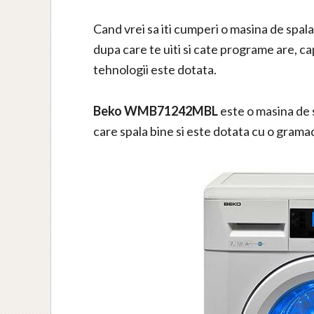
Cand vrei sa iti cumperi o masina de spala
dupa care te uiti si cate programe are, ca
tehnologii este dotata.
Beko WMB71242MBL
este o masina de s
care spala bine si este dotata cu o grama