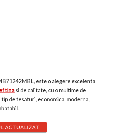
WMB71242MBL, este o alegere excelenta
eftina
si de calitate, cu o multime de
e tip de tesaturi, economica, moderna,
mbatabil.
UL ACTUALIZAT