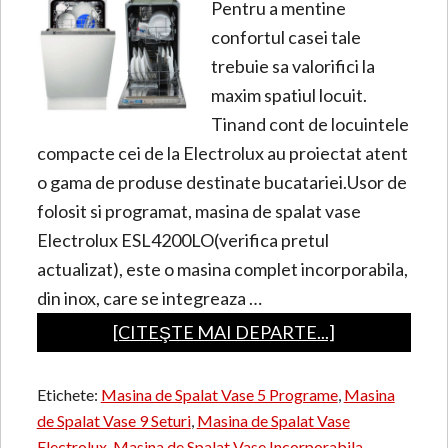
Pentru a mentine
confortul casei tale
trebuie sa valorifici la
maxim spatiul locuit.
Tinand cont de locuintele
compacte cei de la Electrolux au proiectat atent
o gama de produse destinate bucatariei.Usor de
folosit si programat, masina de spalat vase
Electrolux ESL4200LO(verifica pretul
actualizat), este o masina complet incorporabila,
din inox, care se integreaza …
[CITEŞTE MAI DEPARTE...]
Etichete:
Masina de Spalat Vase 5 Programe
,
Masina
de Spalat Vase 9 Seturi
,
Masina de Spalat Vase
Electrolux
,
Masina de Spalat Vase Incorporabila
,