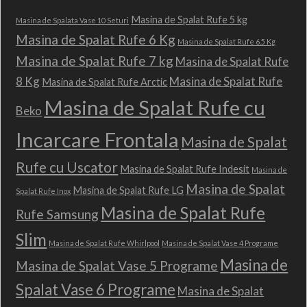
Masina de Spalat Rufe 5 kg
Masina de Spalata Vase 10 Seturi
Masina de Spalat Rufe 6 Kg
Masina de Spalat Rufe 6.5 Kg
Masina de Spalat Rufe 7 kg
Masina de Spalat Rufe
8 Kg
Masina de Spalat Rufe
Masina de Spalat Rufe Arctic
Masina de Spalat Rufe cu
Beko
Incarcare Frontala
Masina de Spalat
Rufe cu Uscator
Masina de Spalat Rufe Indesit
Masina de
Masina de Spalat
Masina de Spalat Rufe LG
Spalat Rufe Inox
Masina de Spalat Rufe
Rufe Samsung
Slim
Masina de Spalat Rufe Whirlpool
Masina de Spalat Vase 4 Programe
Masina de
Masina de Spalat Vase 5 Programe
Spalat Vase 6 Programe
Masina de Spalat